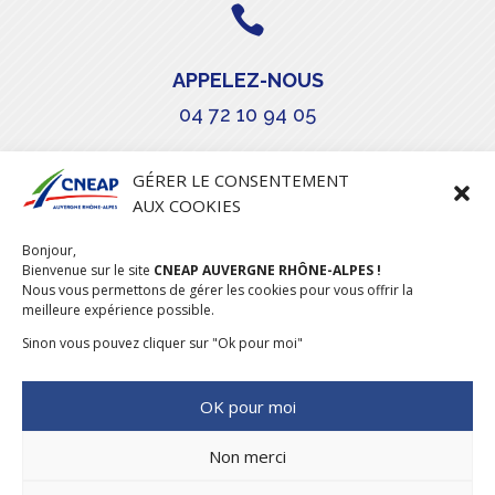

APPELEZ-NOUS
04 72 10 94 05

GÉRER LE CONSENTEMENT
AUX COOKIES
COURRIEL
Bonjour,
stephanie.maillot@cneap.fr
Bienvenue sur le site
CNEAP AUVERGNE RHÔNE-ALPES !
Nous vous permettons de gérer les cookies pour vous offrir la
meilleure expérience possible.
Sinon vous pouvez cliquer sur "Ok pour moi"
OK pour moi
Non merci