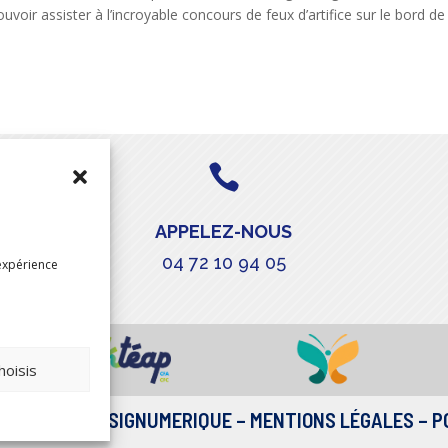
uvoir assister à l’incroyable concours de feux d’artifice sur le bord de

APPELEZ-NOUS
04 72 10 94 05
expérience
hoisis
ALISATION
DESIGNUMERIQUE
–
MENTIONS LÉGALES
–
P