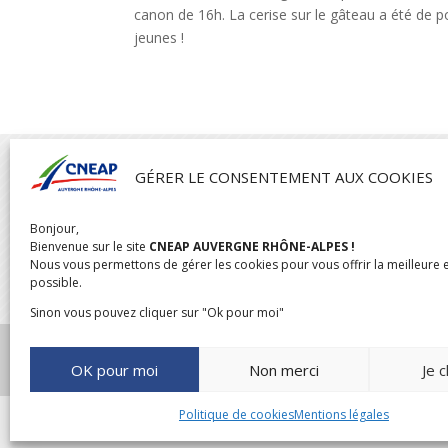
canon de 16h. La cerise sur le gâteau a été de po
jeunes !

GÉRER LE CONSENTEMENT AUX COOKIES
Bonjour,
CNEAP AUVERGNE RHÔNE-ALPES
Bienvenue sur le site
CNEAP AUVERGNE RHÔNE-ALPES !
04 rue de l’Oratoire,
Nous vous permettons de gérer les cookies pour vous offrir la meilleure 
possible.
69300 Caluire
Sinon vous pouvez cliquer sur "Ok pour moi"
OK pour moi
Non merci
Je c
Politique de cookies
Mentions légales
CONCEPTION & RÉ