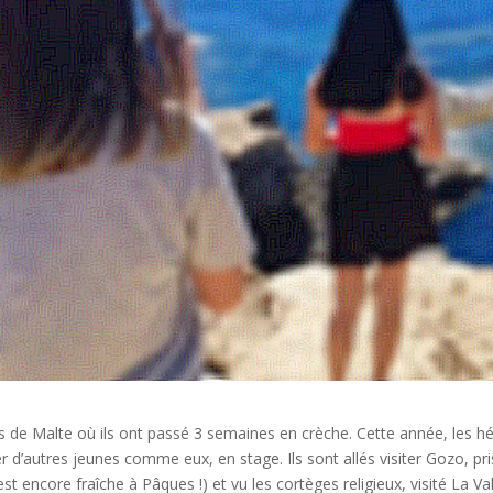
s de Malte où ils ont passé 3 semaines en crèche. Cette année, les h
d’autres jeunes comme eux, en stage. Ils sont allés visiter Gozo, pri
st encore fraîche à Pâques !) et vu les cortèges religieux, visité La Val