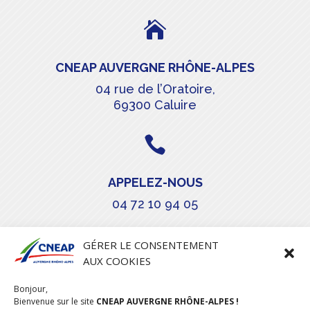

CNEAP AUVERGNE RHÔNE-ALPES
04 rue de l’Oratoire,
69300 Caluire

APPELEZ-NOUS
04 72 10 94 05

GÉRER LE CONSENTEMENT
AUX COOKIES
COURRIEL
Bonjour,
stephanie.maillot@cneap.fr
Bienvenue sur le site
CNEAP AUVERGNE RHÔNE-ALPES !