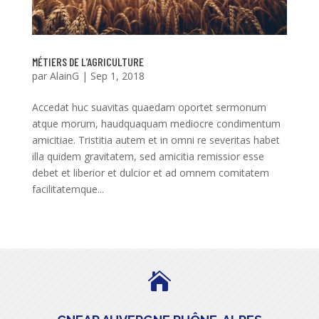
MÉTIERS DE L’AGRICULTURE
par
AlainG
|
Sep 1, 2018
Accedat huc suavitas quaedam oportet sermonum
atque morum, haudquaquam mediocre condimentum
amicitiae. Tristitia autem et in omni re severitas habet
illa quidem gravitatem, sed amicitia remissior esse
debet et liberior et dulcior et ad omnem comitatem
facilitatemque...
