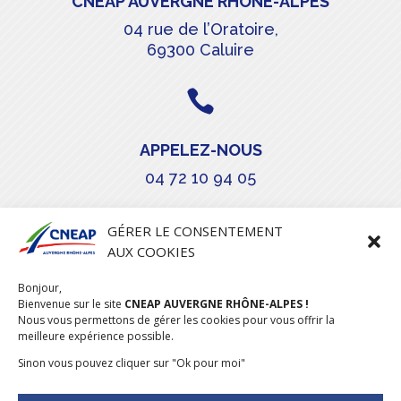
CNEAP AUVERGNE RHÔNE-ALPES
04 rue de l’Oratoire,
69300 Caluire

APPELEZ-NOUS
04 72 10 94 05

GÉRER LE CONSENTEMENT
AUX COOKIES
COURRIEL
Bonjour,
Bienvenue sur le site
stephanie.maillot@cneap.fr
CNEAP AUVERGNE RHÔNE-ALPES !
Nous vous permettons de gérer les cookies pour vous offrir la
meilleure expérience possible.
Sinon vous pouvez cliquer sur "Ok pour moi"