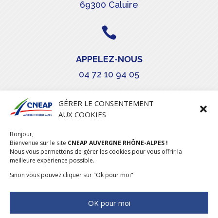
69300 Caluire

APPELEZ-NOUS
04 72 10 94 05

GÉRER LE CONSENTEMENT
AUX COOKIES
COURRIEL
Bonjour,
Bienvenue sur le site
stephanie.maillot@cneap.fr
CNEAP AUVERGNE RHÔNE-ALPES !
Nous vous permettons de gérer les cookies pour vous offrir la
meilleure expérience possible.
Sinon vous pouvez cliquer sur "Ok pour moi"
OK pour moi